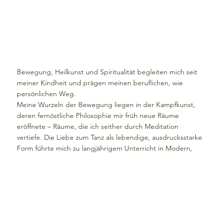
Bewegung, Heilkunst und Spiritualität begleiten mich seit
meiner Kindheit und prägen meinen beruflichen, wie
persönlichen Weg.
Meine Wurzeln der Bewegung liegen in der Kampfkunst,
deren fernöstliche Philosophie mir früh neue Räume
eröffnete – Räume, die ich seither durch Meditation
vertiefe. Die Liebe zum Tanz als lebendige, ausdrucksstarke
Form führte mich zu langjährigem Unterricht in Modern,
Jazz und Contemporary Dance.
Als Ausgleich zur Arbeit im Spital und den dynamischen
Bewegungsformen fand ich über viele Jahre durch Yoga
innere Kraft und Ruhe.
Mit der Zeit zog es mich mehr zu stilleren, achtsamen