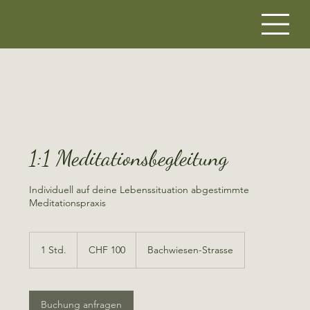
1:1 Meditationsbegleitung
Individuell auf deine Lebenssituation abgestimmte
Meditationspraxis
100
Schweizer
1 Std.
1
CHF 100
Bachwiesen-Strasse
Franken
S
t
d
Buchung anfragen