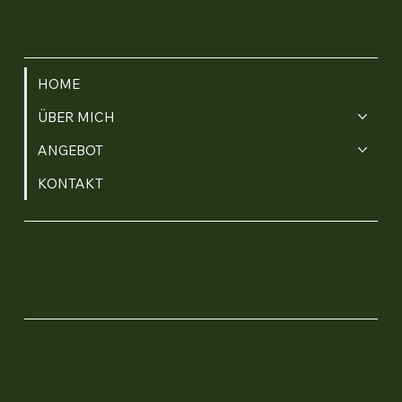
HOME
ÜBER MICH
ANGEBOT
KONTAKT
Allgemeine Geschäftsbedingungen (AGB)
Datenschutz
Impressum
Mings Shiatsu - HerzRaum 121
Bachwiesenstrasse 121
8047 Zürich-Albisrieden
Tel:
+41 76 585 69 29